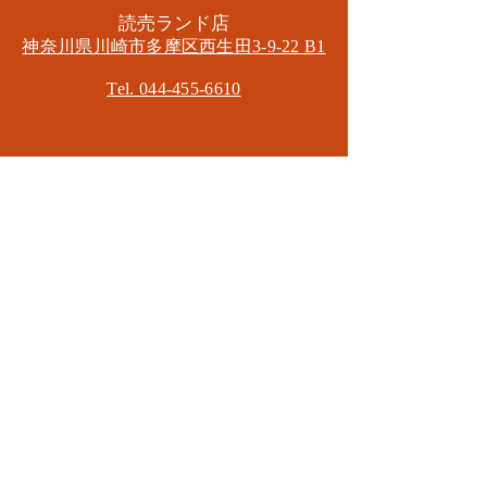
​読売ランド店
神奈川県川崎市多摩区​西生田3-9-22 B1
Tel. 044-455-6610
​登戸店
神奈川県川崎市多摩区​登戸2583-4
​登戸グランブロス301
​和泉多摩川店
東京都狛江市東和泉3-6-5
​ロイヤル多摩川2F
Mail.
masa2sets@gmail.com
080-5533-7109