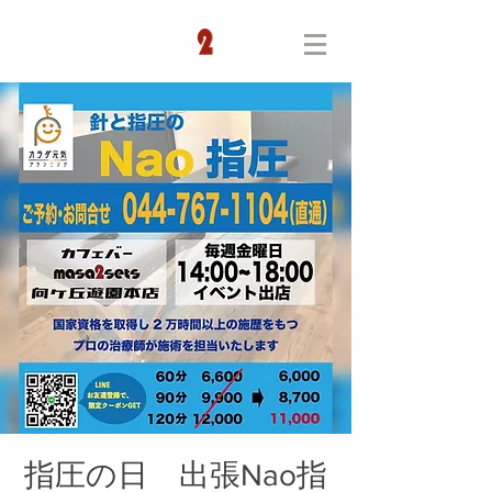
指圧の日 出張Nao指