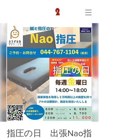
指圧の日 出張Nao指