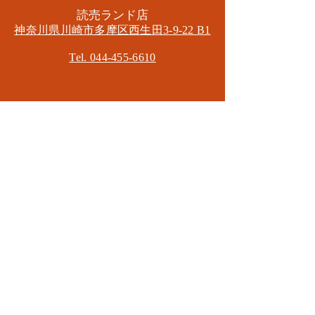
​読売ランド店
神奈川県川崎市多摩区​西生田3-9-22 B1
Tel. 044-455-6610
​登戸店
神奈川県川崎市多摩区​登戸2583-4
​登戸グランブロス301
​和泉多摩川店
東京都狛江市東和泉3-6-5
​ロイヤル多摩川2F
Mail.
masa2sets@gmail.com
080-5533-7109