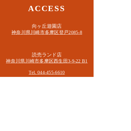
ACCESS
​向ヶ丘遊園店
神奈川県川崎市多摩区​登戸2085-8
​読売ランド店
神奈川県川崎市多摩区​西生田3-9-22 B1
Tel. 044-455-6610
​登戸店
神奈川県川崎市多摩区​登戸2583-4
​登戸グランブロス301
​和泉多摩川店