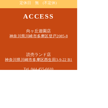
定休日 無 (不定休)
ACCESS
​向ヶ丘遊園店
神奈川県川崎市多摩区​登戸2085-8
​読売ランド店
神奈川県川崎市多摩区​西生田3-9-22 B1
Tel. 044-455-6610
​登戸店
神奈川県川崎市多摩区​登戸2583-4
​登戸グランブロス301