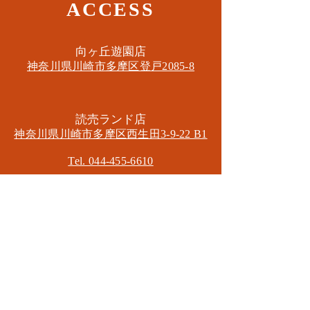
ACCESS
​向ヶ丘遊園店
神奈川県川崎市多摩区​登戸2085-8
​読売ランド店
神奈川県川崎市多摩区​西生田3-9-22 B1
Tel. 044-455-6610
​登戸店
神奈川県川崎市多摩区​登戸2583-4
​登戸グランブロス301
​和泉多摩川店
東京都狛江市東和泉3-6-5