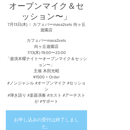
オープンマイク＆セ
ッション〜」
7月13日(木)
  |  
カフェバーmasa2sets 向ヶ丘
遊園店
カフェバーmasa2sets
向ヶ丘遊園店
7/13(木) 19:00〜23:00
「遊演木曜ナイト〜オープンマイク＆セッシ
ョン〜」
主催 木田光昭
¥1500 + Order
#ノンジャンル #オープンマイク #セッショ
ン
#弾き語り #楽器演奏 #ホスト #アーチスト
が #サポート
お申し込みの受付は終了しまし
た。