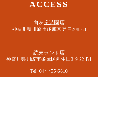
ACCESS
​向ヶ丘遊園店
神奈川県川崎市多摩区​登戸2085-8
​読売ランド店
神奈川県川崎市多摩区​西生田3-9-22 B1
Tel. 044-455-6610
​登戸店
神奈川県川崎市多摩区​登戸2583-4
​登戸グランブロス301
​和泉多摩川店
東京都狛江市東和泉3-6-5