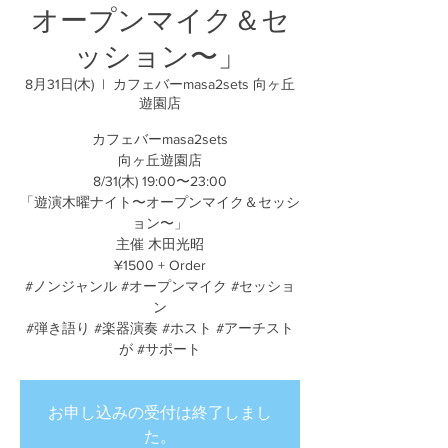
オープンマイク＆セ
ッション〜」
8月31日(木)
  |  
カフェバーmasa2sets 向ヶ丘
遊園店
カフェバーmasa2sets
向ヶ丘遊園店
8/31(木) 19:00〜23:00
「遊演木曜ナイト〜オープンマイク＆セッシ
ョン〜」
主催 木田光昭
¥1500 + Order
#ノンジャンル #オープンマイク #セッショ
ン
#弾き語り #楽器演奏 #ホスト #アーチスト
が #サポート
お申し込みの受付は終了しまし
た。