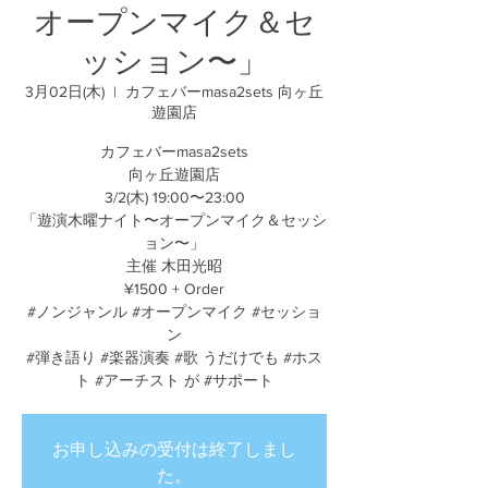
オープンマイク＆セ
ッション〜」
3月02日(木)
  |  
カフェバーmasa2sets 向ヶ丘
遊園店
カフェバーmasa2sets
向ヶ丘遊園店
3/2(木) 19:00〜23:00
「遊演木曜ナイト〜オープンマイク＆セッシ
ョン〜」
主催 木田光昭
¥1500 + Order
#ノンジャンル #オープンマイク #セッショ
ン
#弾き語り #楽器演奏 #歌 うだけでも #ホス
ト #アーチスト が #サポート
お申し込みの受付は終了しまし
た。