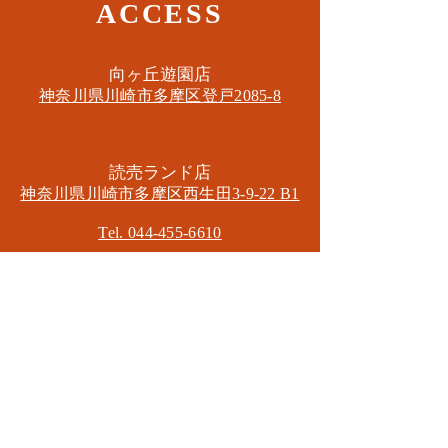
ACCESS
​向ヶ丘遊園店
神奈川県川崎市多摩区​登戸2085-8
​読売ランド店
神奈川県川崎市多摩区​西生田3-9-22 B1
Tel. 044-455-6610
​登戸店
神奈川県川崎市多摩区​登戸2583-4
​登戸グランブロス301
​和泉多摩川店
東京都狛江市東和泉3-6-5