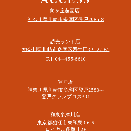
このイベントをシェア
​向ヶ丘遊園店
神奈川県川崎市多摩区​登戸2085-8
​読売ランド店
神奈川県川崎市多摩区​西生田3-9-22 B1
Tel. 044-455-6610
​登戸店
神奈川県川崎市多摩区​登戸2583-4
​登戸グランブロス301
​和泉多摩川店
東京都狛江市東和泉3-6-5
​ロイヤル多摩川2F