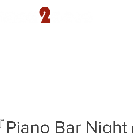
遊園店
読売ランド店
ゴルフ倶楽部
concept
Piano Bar Nigh