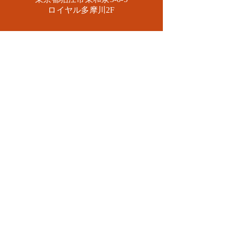
​ロイヤル多摩川2F
Mail.
masa2sets@gmail.com
080-5533-7109
CONTACT
送信