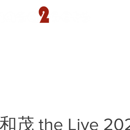
遊園店
読売ランド店
ゴルフ倶楽部
concept
茂 the Live 20