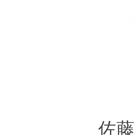
HOME
登戸店
向ヶ丘
佐藤和