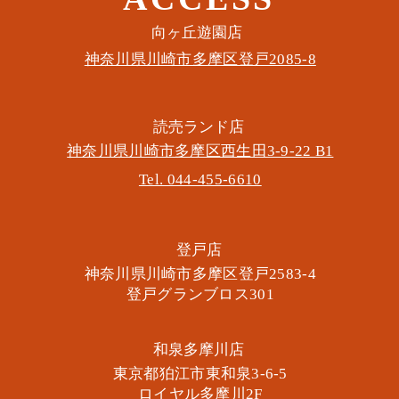
このイベントをシェア
​向ヶ丘遊園店
神奈川県川崎市多摩区​登戸2085-8
​読売ランド店
神奈川県川崎市多摩区​西生田3-9-22 B1
Tel. 044-455-6610
​登戸店
神奈川県川崎市多摩区​登戸2583-4
​登戸グランブロス301
​和泉多摩川店
東京都狛江市東和泉3-6-5
​ロイヤル多摩川2F