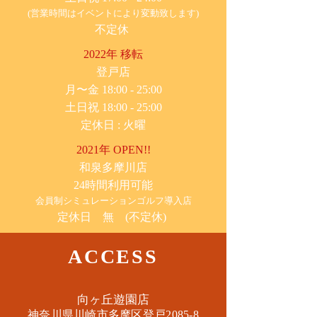
(営業時間はイベントにより変動致します)
不定休
2022年 移転
​登戸店
月〜金 18:00 - 25:00
土日祝 18:00 - 25:00
​定休日 : 火曜
2021年 OPEN!!
​和泉多摩川店
24時間利用可能
​会員制シミュレーションゴルフ導入店
定休日 無 (不定休)
ACCESS
​向ヶ丘遊園店
神奈川県川崎市多摩区​登戸2085-8