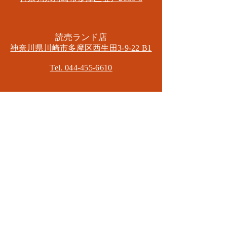
​読売ランド店
神奈川県川崎市多摩区​西生田3-9-22 B1
Tel. 044-455-6610
​登戸店
神奈川県川崎市多摩区​登戸2583-4
​登戸グランブロス301
​和泉多摩川店
東京都狛江市東和泉3-6-5
​ロイヤル多摩川2F
Mail.
masa2sets@gmail.com
080-5533-7109