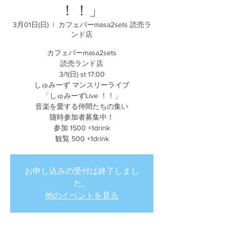
！！」
3月01日(日)
  |  
カフェバーmasa2sets 読売ラ
ンド店
カフェバーmasa2sets
読売ランド店
3/1(日) st 17:00
しゅみーず マンスリーライブ
「しゅみーずLive ！！」
音楽を愛する仲間たちの集い
随時参加者募集中！
参加 1500 +1drink
観覧 500 +1drink
お申し込みの受付は終了しまし
た。
他のイベントを見る