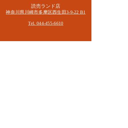
​読売ランド店
神奈川県川崎市多摩区​西生田3-9-22 B1
Tel. 044-455-6610
​登戸店
神奈川県川崎市多摩区​登戸2583-4
​登戸グランブロス301
​和泉多摩川店
東京都狛江市東和泉3-6-5
​ロイヤル多摩川2F
Mail.
masa2sets@gmail.com
080-5533-7109