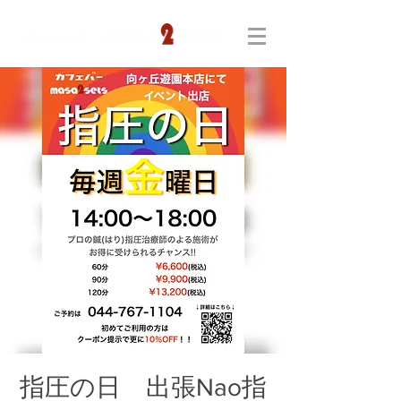
指圧の日 出張Nao指