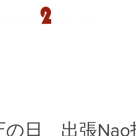
遊園店
読売ランド店
ゴルフ倶楽部
concept
圧の日 出張Nao