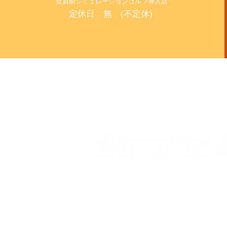
​会員制シミュレーションゴルフ導入店
定休日 無 (不定休)