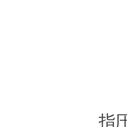
HOME
登戸店
向ヶ丘
指