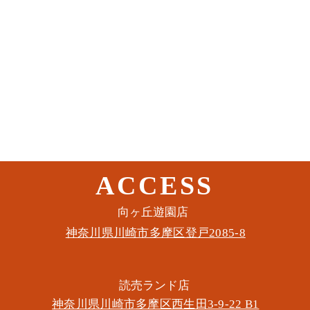
ACCESS
このイベントをシェア
​向ヶ丘遊園店
神奈川県川崎市多摩区​登戸2085-8
​読売ランド店
神奈川県川崎市多摩区​西生田3-9-22 B1