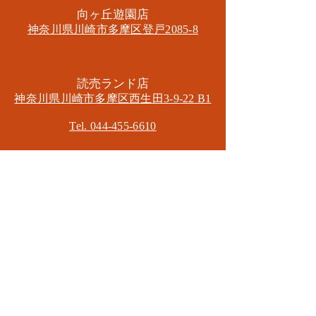
​向ヶ丘遊園店
神奈川県川崎市多摩区​登戸2085-8
​読売ランド店
神奈川県川崎市多摩区​西生田3-9-22 B1
Tel. 044-455-6610
​登戸店
神奈川県川崎市多摩区​登戸2583-4
​登戸グランブロス301
​和泉多摩川店
東京都狛江市東和泉3-6-5
​ロイヤル多摩川2F