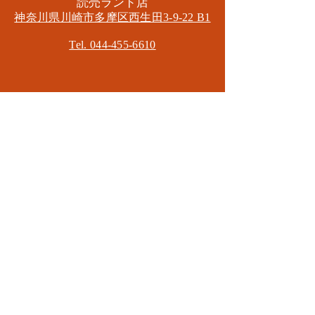
​読売ランド店
神奈川県川崎市多摩区​西生田3-9-22 B1
Tel. 044-455-6610
​登戸店
神奈川県川崎市多摩区​登戸2583-4
​登戸グランブロス301
​和泉多摩川店
東京都狛江市東和泉3-6-5
​ロイヤル多摩川2F
Mail.
masa2sets@gmail.com
080-5533-7109
CONTACT