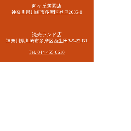
​向ヶ丘遊園店
神奈川県川崎市多摩区​登戸2085-8
​読売ランド店
神奈川県川崎市多摩区​西生田3-9-22 B1
Tel. 044-455-6610
​登戸店
神奈川県川崎市多摩区​登戸2583-4
​登戸グランブロス301
​和泉多摩川店
東京都狛江市東和泉3-6-5
​ロイヤル多摩川2F