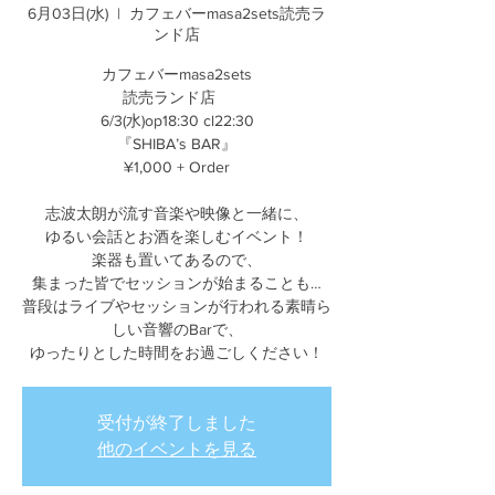
6月03日(水)
  |  
カフェバーmasa2sets読売ラ
ンド店
カフェバーmasa2sets
読売ランド店
6/3(水)op18:30 cl22:30
『SHIBA’s BAR』
¥1,000 + Order
志波太朗が流す音楽や映像と一緒に、
ゆるい会話とお酒を楽しむイベント！
楽器も置いてあるので、
集まった皆でセッションが始まることも…
普段はライブやセッションが行われる素晴ら
しい音響のBarで、
ゆったりとした時間をお過ごしください！
受付が終了しました
他のイベントを見る