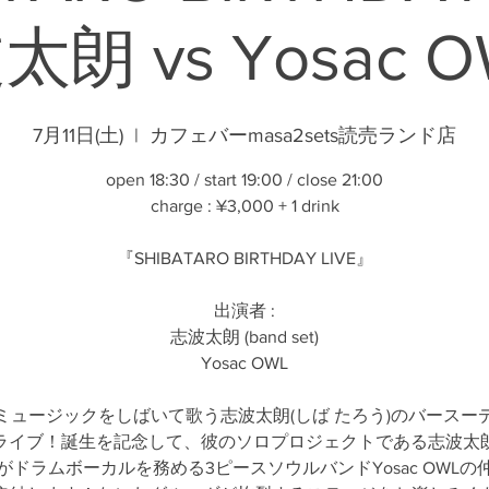
朗 vs Yosac O
7月11日(土)
  |  
カフェバーmasa2sets読売ランド店
open 18:30 / start 19:00 / close 21:00
charge : ¥3,000 + 1 drink
『SHIBATARO BIRTHDAY LIVE』
出演者 :
志波太朗 (band set)
Yosac OWL
ミュージックをしばいて歌う志波太朗(しば たろう)のバースー
?)ライブ！誕生を記念して、彼のソロプロジェクトである志波太
がドラムボーカルを務める3ピースソウルバンドYosac OWLの