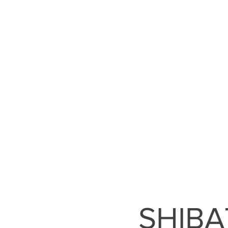
HOME
登戸店
向ヶ丘
SHIBA