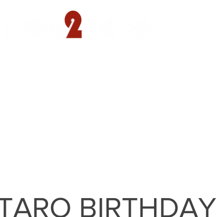
遊園店
読売ランド店
ゴルフ倶楽部
concept
TARO BIRTHDAY 