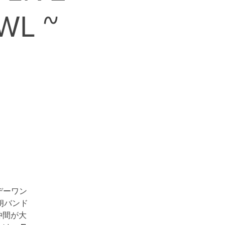
WL ~
デーワン
朗バンド
仲間が大