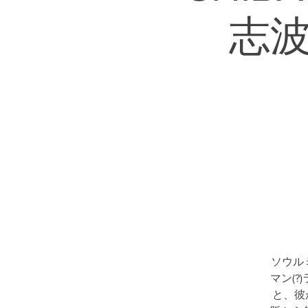
志波太
ソウル
マン(
と、彼