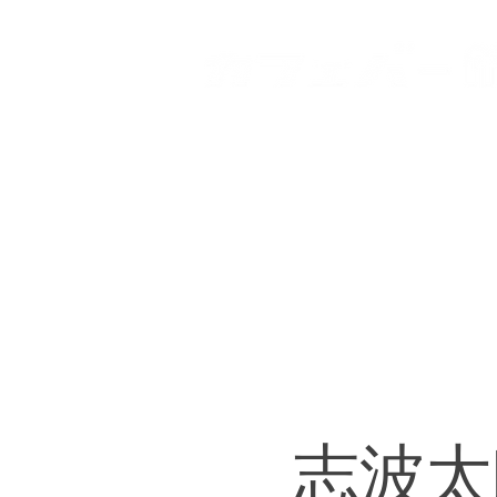
HOME
登戸店
向ヶ丘
志波太朗 