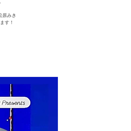
。
松原みき
ます！