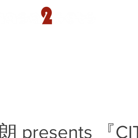
遊園店
読売ランド店
ゴルフ倶楽部
concept
presents 『CI