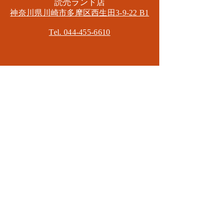
​読売ランド店
神奈川県川崎市多摩区​西生田3-9-22 B1
Tel. 044-455-6610
​登戸店
神奈川県川崎市多摩区​登戸2583-4
​登戸グランブロス301
​和泉多摩川店
東京都狛江市東和泉3-6-5
​ロイヤル多摩川2F
Mail.
masa2sets@gmail.com
080-5533-7109
CONTACT