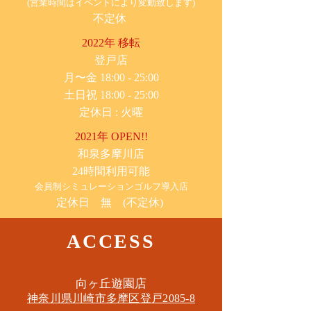
(営業時間はイベントにより変動致します)
不定休
2022年 移転
​登戸店
月〜金 18:00 - 25:00
土日祝 18:00 - 25:00
​定休日 : 火曜
2021年 OPEN!!
​和泉多摩川店
24時間利用可能
​会員制シミュレーションゴルフ導入店
定休日 無 (不定休)
ACCESS
​向ヶ丘遊園店
神奈川県川崎市多摩区​登戸2085-8