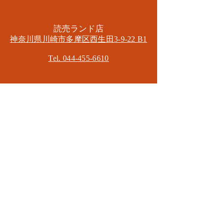
​読売ランド店
神奈川県川崎市多摩区​西生田3-9-22 B1
Tel. 044-455-6610
​登戸店
神奈川県川崎市多摩区​登戸2583-4
​登戸グランブロス301
​和泉多摩川店
東京都狛江市東和泉3-6-5
​ロイヤル多摩川2F
Mail.
masa2sets@gmail.com
080-5533-7109