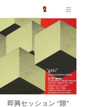
即興セッション “隙”