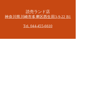
​読売ランド店
神奈川県川崎市多摩区​西生田3-9-22 B1
Tel. 044-455-6610
​登戸店
神奈川県川崎市多摩区​登戸2583-4
​登戸グランブロス301
​和泉多摩川店
東京都狛江市東和泉3-6-5
​ロイヤル多摩川2F
Mail.
masa2sets@gmail.com
080-5533-7109