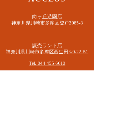
​向ヶ丘遊園店
神奈川県川崎市多摩区​登戸2085-8
​読売ランド店
神奈川県川崎市多摩区​西生田3-9-22 B1
Tel. 044-455-6610
​登戸店
神奈川県川崎市多摩区​登戸2583-4
​登戸グランブロス301
​和泉多摩川店
東京都狛江市東和泉3-6-5