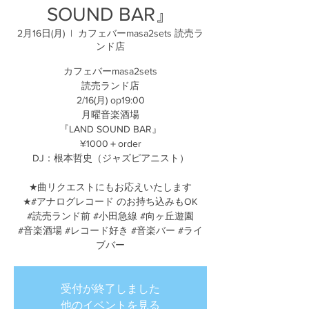
SOUND BAR』
2月16日(月)
  |  
カフェバーmasa2sets 読売ラ
ンド店
カフェバーmasa2sets
読売ランド店
2/16(月) op19:00
月曜音楽酒場
『LAND SOUND BAR』
¥1000＋order
DJ：根本哲史（ジャズピアニスト）
★曲リクエストにもお応えいたします
★#アナログレコード のお持ち込みもOK
#読売ランド前 #小田急線 #向ヶ丘遊園
#音楽酒場 #レコード好き #音楽バー #ライ
受付が終了しました
他のイベントを見る