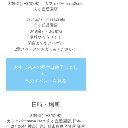
3/19(金) 〜3/31(水)
  |  
カフェバーmasa2sets
向ヶ丘遊園店
カフェバーmasa2sets
向ヶ丘遊園店
3/19(金) 〜 3/31(水)
「卓球やろうぜ！！」
閉店まであとわずか
2階スペースでお楽しみください！
お申し込みの受付は終了しまし
た。
他のイベントを見る
日時・場所
3/19(金) 〜3/31(水)
カフェバーmasa2sets 向ヶ丘遊園店, 日本、
〒214-0014 神奈川県川崎市多摩区登戸 登戸