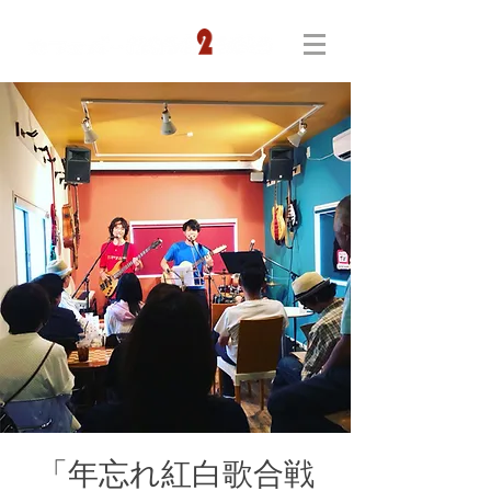
「年忘れ紅白歌合戦