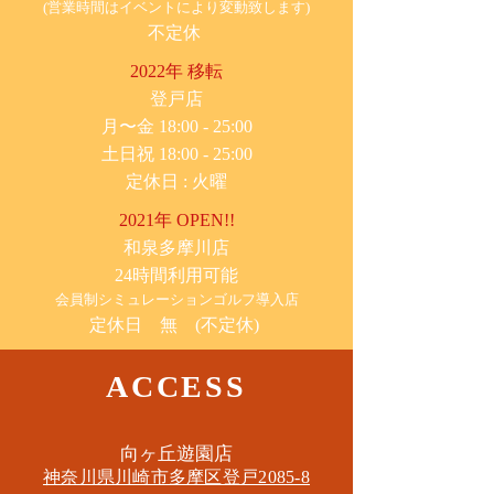
(営業時間はイベントにより変動致します)
不定休
2022年 移転
​登戸店
月〜金 18:00 - 25:00
土日祝 18:00 - 25:00
​定休日 : 火曜
2021年 OPEN!!
​和泉多摩川店
24時間利用可能
​会員制シミュレーションゴルフ導入店
定休日 無 (不定休)
ACCESS
​向ヶ丘遊園店
神奈川県川崎市多摩区​登戸2085-8