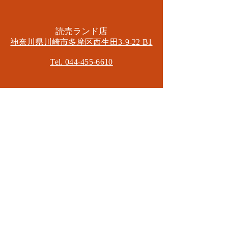
​読売ランド店
神奈川県川崎市多摩区​西生田3-9-22 B1
Tel. 044-455-6610
​登戸店
神奈川県川崎市多摩区​登戸2583-4
​登戸グランブロス301
​和泉多摩川店
東京都狛江市東和泉3-6-5
​ロイヤル多摩川2F
Mail.
masa2sets@gmail.com
080-5533-7109