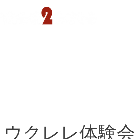
遊園店
読売ランド店
ゴルフ倶楽部
concept
ウクレレ体験会