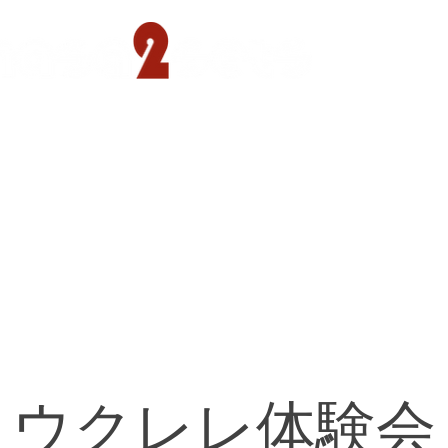
遊園店
読売ランド店
ゴルフ倶楽部
concept
ウクレレ体験会