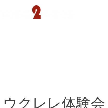
遊園店
読売ランド店
ゴルフ倶楽部
concept
ウクレレ体験会