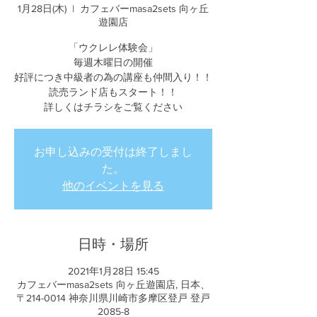
1月28日(木)
  |  
カフェバーmasa2sets 向ヶ丘
遊園店
「ウクレレ体験会」
毎週木曜日の開催
好評につき中級者の為の講座も仲間入り！！
読売ランド店もスタート！！
詳しくはチラシをご覧ください
お申し込みの受付は終了しまし
た。
他のイベントを見る
日時・場所
2021年1月28日 15:45
カフェバーmasa2sets 向ヶ丘遊園店, 日本、
〒214-0014 神奈川県川崎市多摩区登戸 登戸
2085-8