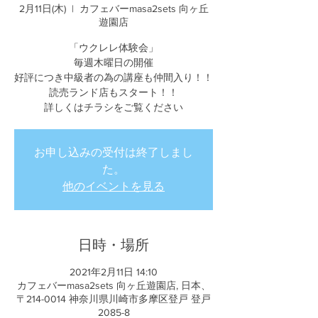
2月11日(木)
  |  
カフェバーmasa2sets 向ヶ丘
遊園店
「ウクレレ体験会」
毎週木曜日の開催
好評につき中級者の為の講座も仲間入り！！
読売ランド店もスタート！！
詳しくはチラシをご覧ください
お申し込みの受付は終了しまし
た。
他のイベントを見る
日時・場所
2021年2月11日 14:10
カフェバーmasa2sets 向ヶ丘遊園店, 日本、
〒214-0014 神奈川県川崎市多摩区登戸 登戸
2085-8