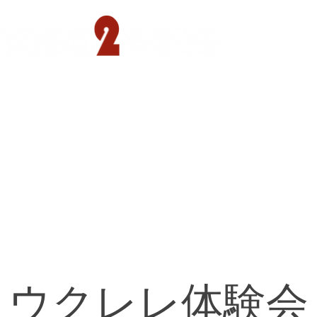
遊園店
読売ランド店
ゴルフ倶楽部
concept
ウクレレ体験会