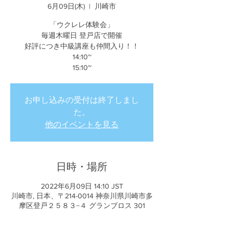
6月09日(木)
  |  
川崎市
「ウクレレ体験会」
毎週木曜日 登戸店で開催
好評につき中級講座も仲間入り！！
14:10~
15:10~
お申し込みの受付は終了しまし
た。
他のイベントを見る
日時・場所
2022年6月09日 14:10 JST
川崎市, 日本、〒214-0014 神奈川県川崎市多
摩区登戸２５８３−４ グランブロス 301