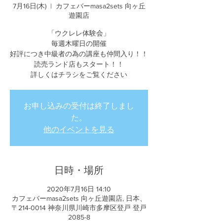
7月16日(木)
  |  
カフェバーmasa2sets 向ヶ丘
遊園店
「ウクレレ体験会」
毎週木曜日の開催
好評につき中級者の為の講座も仲間入り！！
読売ランド店もスタート！！
詳しくはチラシをご覧ください
お申し込みの受付は終了しまし
た。
他のイベントを見る
日時・場所
2020年7月16日 14:10
カフェバーmasa2sets 向ヶ丘遊園店, 日本、
〒214-0014 神奈川県川崎市多摩区登戸 登戸
2085-8