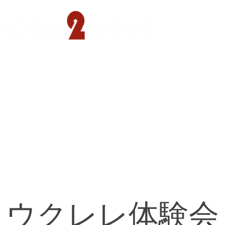
遊園店
読売ランド店
ゴルフ倶楽部
concept
ウクレレ体験会