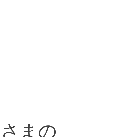
masa2setsTV
レンタル料金
なさまの