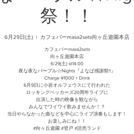
祭！！
6月29日(土)
  |  
カフェバーmasa2sets向ヶ丘遊園本店
カフェバーmasa2sets
向ヶ丘遊園本店
6/29(土) st14:00
夜な夜なパ〜プル☆Nights『よなぱ感謝祭!!』
Charge ¥1000 + Drink
6月9日に小岩オルフェウスにて行われた
ロッキングペッカーズ20周年ライブに
出演した時の映像を観ながら
みんなでワイワイ飲みませんか！？
当日やらなかった曲などを中心にライブ演奏もします！
お楽しみにね！！
#向ヶ丘遊園 #登戸 #読売ランド