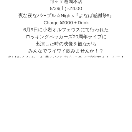
向ヶ丘遊園本店
6/29(土) st14:00
夜な夜なパ〜プル☆Nights『よなぱ感謝祭!!』
Charge ¥1000 + Drink
6月9日に小岩オルフェウスにて行われた
ロッキングペッカーズ20周年ライブに
出演した時の映像を観ながら
みんなでワイワイ飲みませんか！？
当日やらなかった曲などを中心にライブ演奏もします！
お楽しみにね！！
#向ヶ丘遊園 #登戸 #読売ランド