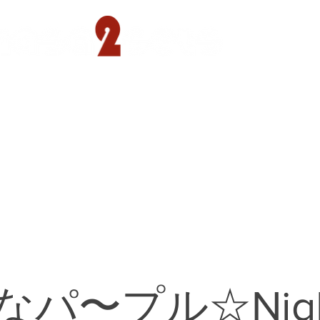
遊園店
読売ランド店
ゴルフ倶楽部
concept
なパ〜プル☆Nigh