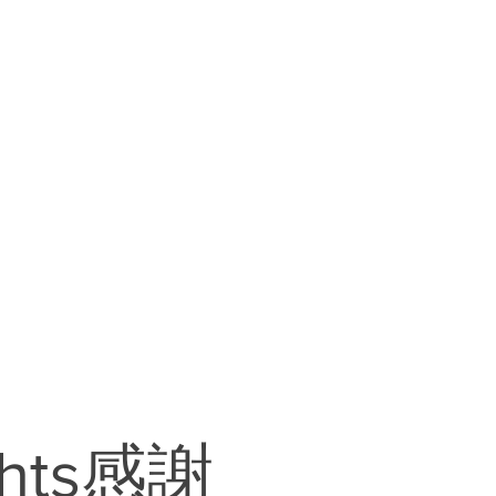
masa2setsTV
レンタル料金
ts感謝