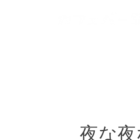
HOME
登戸店
向ヶ丘
夜な夜