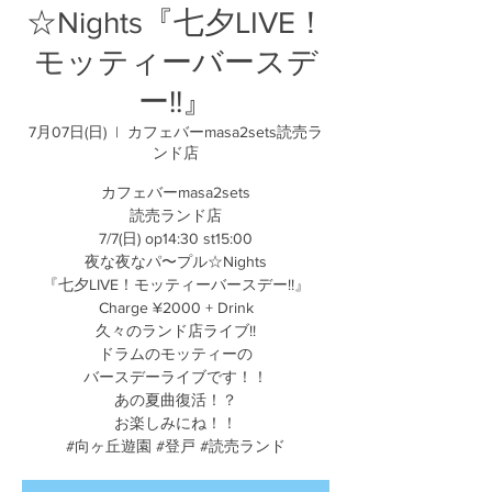
☆Nights『七夕LIVE！
モッティーバースデ
ー!!』
7月07日(日)
  |  
カフェバーmasa2sets読売ラ
ンド店
カフェバーmasa2sets
読売ランド店
7/7(日) op14:30 st15:00
夜な夜なパ〜プル☆Nights
『七夕LIVE！モッティーバースデー!!』
Charge ¥2000 + Drink
久々のランド店ライブ!!
ドラムのモッティーの
バースデーライブです！！
あの夏曲復活！？
お楽しみにね！！
#向ヶ丘遊園 #登戸 #読売ランド