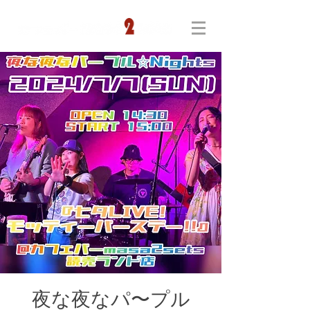
夜な夜なパ〜プル