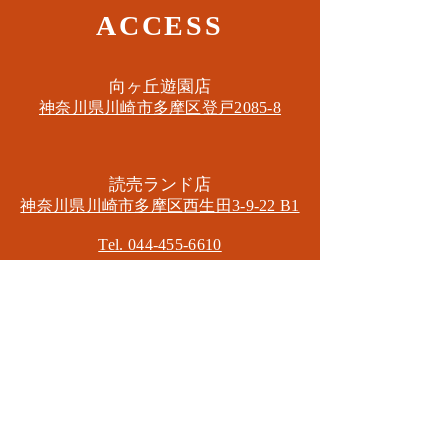
ACCESS
​向ヶ丘遊園店
神奈川県川崎市多摩区​登戸2085-8
​読売ランド店
神奈川県川崎市多摩区​西生田3-9-22 B1
Tel. 044-455-6610
​登戸店
神奈川県川崎市多摩区​登戸2583-4
​登戸グランブロス301
​和泉多摩川店