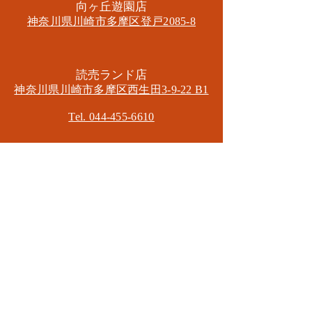
​向ヶ丘遊園店
神奈川県川崎市多摩区​登戸2085-8
​読売ランド店
神奈川県川崎市多摩区​西生田3-9-22 B1
Tel. 044-455-6610
​登戸店
神奈川県川崎市多摩区​登戸2583-4
​登戸グランブロス301
​和泉多摩川店
東京都狛江市東和泉3-6-5
​ロイヤル多摩川2F