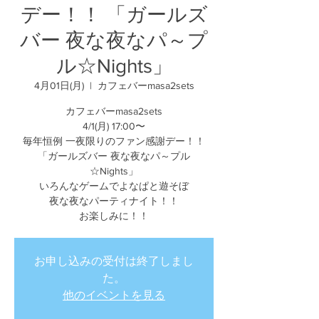
デー！！ 「ガールズ
バー 夜な夜なパ～プ
ル☆Nights」
4月01日(月)
  |  
カフェバーmasa2sets
カフェバーmasa2sets
4/1(月) 17:00〜
毎年恒例 一夜限りのファン感謝デー！！
「ガールズバー 夜な夜なパ～プル
☆Nights」
いろんなゲームでよなぱと遊そぼ
夜な夜なパーティナイト！！
お楽しみに！！
お申し込みの受付は終了しまし
た。
他のイベントを見る