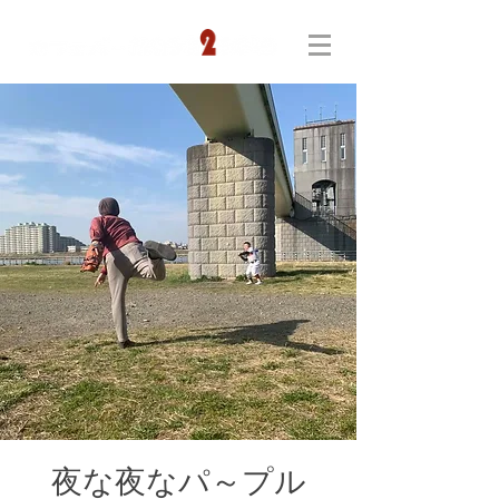
夜な夜なパ～プル