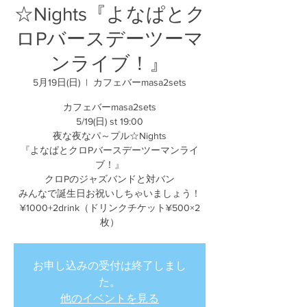
☆Nights『よなぱとク
ロPバースデーツーマ
ンライブ！』
5月19日(日)
  |  
カフェバーmasa2sets
カフェバーmasa2sets
5/19(日) st 19:00
夜な夜なパ～プル☆Nights
『よなぱとクロPバースデーツーマンライ
ブ！』
クロPのジャズバンドと対バン
みんなで誕生日お祝いしちゃいましょう！
¥1000+2drink（ドリンクチケット¥500×2
枚）
お申し込みの受付は終了しまし
た。
他のイベントを見る