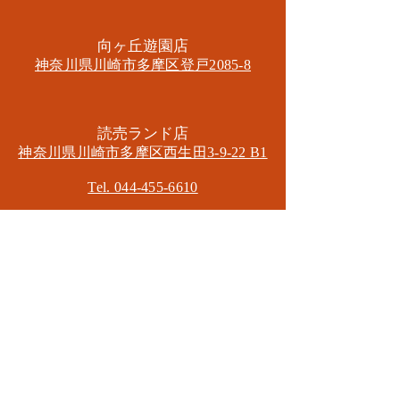
​向ヶ丘遊園店
神奈川県川崎市多摩区​登戸2085-8
​読売ランド店
神奈川県川崎市多摩区​西生田3-9-22 B1
Tel. 044-455-6610
​登戸店
神奈川県川崎市多摩区​登戸2583-4
​登戸グランブロス301
​和泉多摩川店
東京都狛江市東和泉3-6-5
​ロイヤル多摩川2F