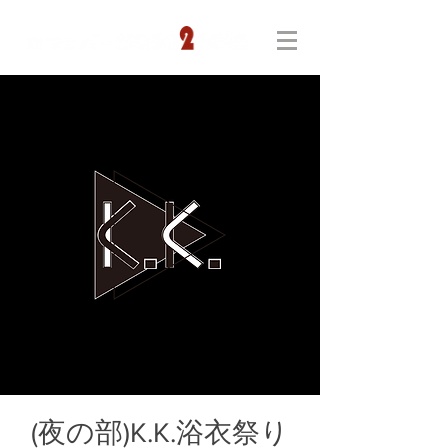
(夜の部)K.K.浴衣祭り