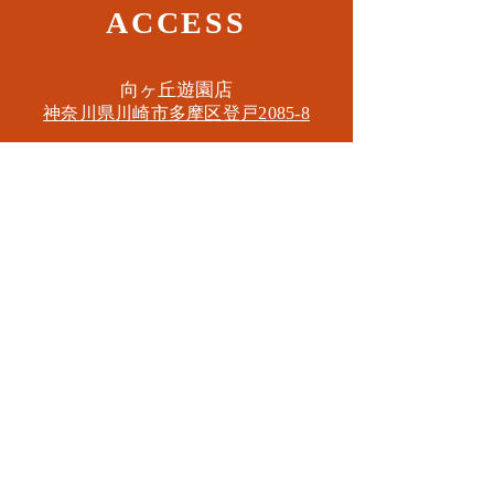
ACCESS
​向ヶ丘遊園店
神奈川県川崎市多摩区​登戸2085-8
​読売ランド店
神奈川県川崎市多摩区​西生田3-9-22 B1
Tel. 044-455-6610
​登戸店
神奈川県川崎市多摩区​登戸2583-4
​登戸グランブロス301
​和泉多摩川店