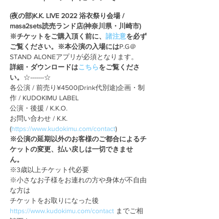
(夜の部)K.K. LIVE 2022 浴衣祭り会場 / 
masa2sets読売ランド店(神奈川県・川崎市)
※チケットをご購入頂く前に、
諸注意
を必ず
ご覧ください。※本公演の入場には
P.G＠
詳細・ダウンロードは
こちら
をご覧くださ
い。
☆-------☆

各公演 / 前売り¥4500(Drink代別途)企画・制
作 / KUDOKIMU LABEL

公演・後援 / K.K.O.

お問い合わせ / K.K. 
(
https://www.kudokimu.com/contact
※公演の延期以外のお客様のご都合によるチ
ケットの変更、払い戻しは一切できませ
ん。 
※3歳以上チケット代必要

※小さなお子様をお連れの方や身体が不自由
な方は

チケットをお取りになった後 
https://www.kudokimu.com/contact
 までご相