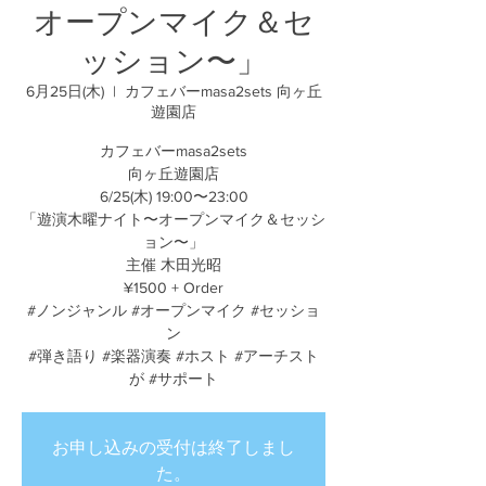
オープンマイク＆セ
ッション〜」
6月25日(木)
  |  
カフェバーmasa2sets 向ヶ丘
遊園店
カフェバーmasa2sets
向ヶ丘遊園店
6/25(木) 19:00〜23:00
「遊演木曜ナイト〜オープンマイク＆セッシ
ョン〜」
主催 木田光昭
¥1500 + Order
#ノンジャンル #オープンマイク #セッショ
ン
#弾き語り #楽器演奏 #ホスト #アーチスト
が #サポート
お申し込みの受付は終了しまし
た。