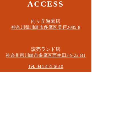
ACCESS
​向ヶ丘遊園店
神奈川県川崎市多摩区​登戸2085-8
​読売ランド店
神奈川県川崎市多摩区​西生田3-9-22 B1
Tel. 044-455-6610
​登戸店
神奈川県川崎市多摩区​登戸2583-4
​登戸グランブロス301
​和泉多摩川店
東京都狛江市東和泉3-6-5