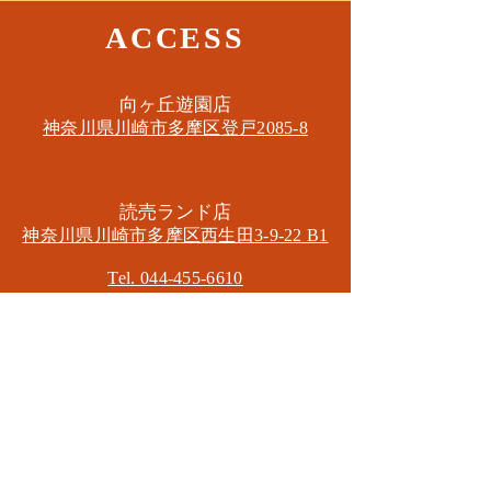
ACCESS
​向ヶ丘遊園店
神奈川県川崎市多摩区​登戸2085-8
​読売ランド店
神奈川県川崎市多摩区​西生田3-9-22 B1
Tel. 044-455-6610
​登戸店
神奈川県川崎市多摩区​登戸2583-4
​登戸グランブロス301
​和泉多摩川店