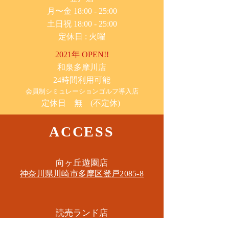
月〜金 18:00 - 25:00
土日祝 18:00 - 25:00
​定休日 : 火曜
2021年 OPEN!!
​和泉多摩川店
24時間利用可能
​会員制シミュレーションゴルフ導入店
定休日 無 (不定休)
ACCESS
​向ヶ丘遊園店
神奈川県川崎市多摩区​登戸2085-8
​読売ランド店
神奈川県川崎市多摩区​西生田3-9-22 B1