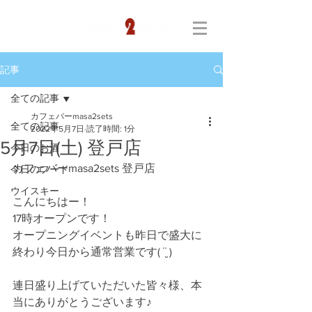
記事
全ての記事
カフェバーmasa2sets
全ての記事
2022年5月7日
読了時間: 1分
5月7日(土) 登戸店
今日のお酒
カフェバーmasa2sets 登戸店
今日のフード
ウイスキー
こんにちはー！
17時オープンです！
オープニングイベントも昨日で盛大に
終わり今日から通常営業です( ¨̮ )
連日盛り上げていただいた皆々様、本
当にありがとうございます♪