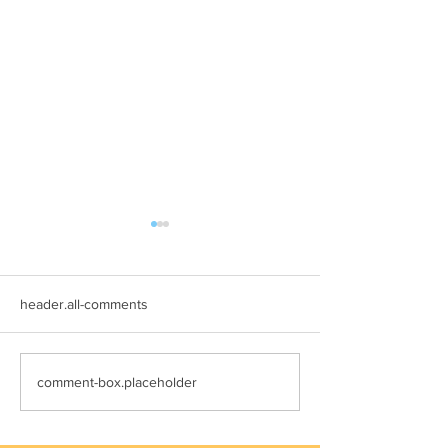
header.all-comments
11月3日(木) 登戸店
10月24日(月) 
comment-box.placeholder