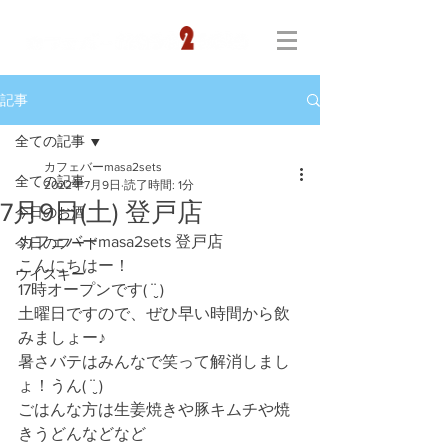
記事
全ての記事
カフェバーmasa2sets
全ての記事
2022年7月9日
読了時間: 1分
7月9日(土) 登戸店
今日のお酒
カフェバーmasa2sets 登戸店
今日のフード
こんにちはー！
ウイスキー
17時オープンです( ¨̮ )
土曜日ですので、ぜひ早い時間から飲
みましょー♪
暑さバテはみんなで笑って解消しまし
ょ！うん( ¨̮ )
ごはんな方は生姜焼きや豚キムチや焼
きうどんなどなど