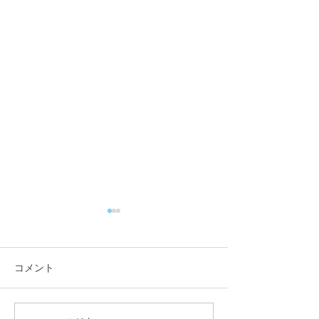
コメント
11月3日(木) 登戸店
10月24日(月) 