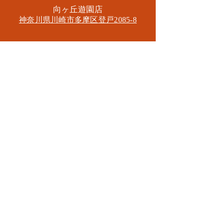
​向ヶ丘遊園店
神奈川県川崎市多摩区​登戸2085-8
​読売ランド店
神奈川県川崎市多摩区​西生田3-9-22 B1
Tel. 044-455-6610
​登戸店
神奈川県川崎市多摩区​登戸2583-4
​登戸グランブロス301
​和泉多摩川店
東京都狛江市東和泉3-6-5
​ロイヤル多摩川2F