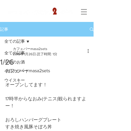
記事
全ての記事
カフェバーmasa2sets
全ての記事
2019年1月26日
読了時間: 1分
1/26
今日のお酒
カフェバーmasa2sets
今日のフード
ウイスキー
オープンしてます！
17時半からなおみ(テニス)観られますよ
ー！
おろしハンバーグプレート
すき焼き風豚そぼろ丼