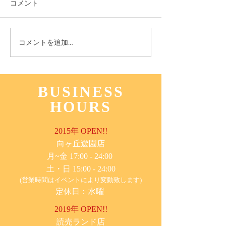
コメント
11月3日(木) 登戸店
10月24日(月) 
コメントを追加…
BUSINESS
HOURS
2015年 OPEN!!
​向ヶ丘遊園店
月~金 17:00 - 24:00
土・日 15:00 - 24:00
(営業時間はイベントにより変動致します)
定休日：水曜
2019年 OPEN!!
​読売ランド店