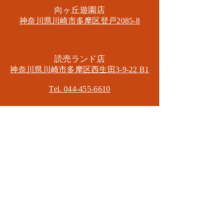
​向ヶ丘遊園店
神奈川県川崎市多摩区​登戸2085-8
​読売ランド店
神奈川県川崎市多摩区​西生田3-9-22 B1
Tel. 044-455-6610
​登戸店
神奈川県川崎市多摩区​登戸2583-4
​登戸グランブロス301
​和泉多摩川店
東京都狛江市東和泉3-6-5
​ロイヤル多摩川2F