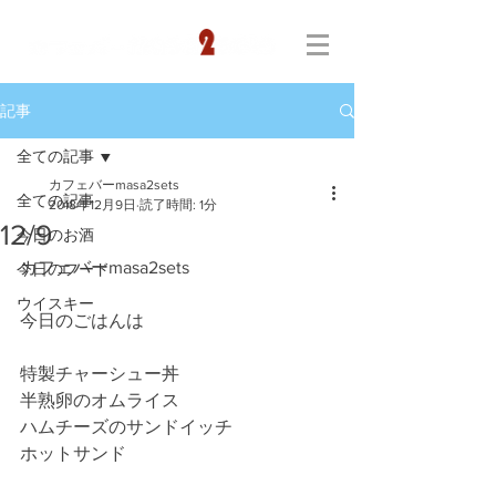
記事
全ての記事
カフェバーmasa2sets
全ての記事
2018年12月9日
読了時間: 1分
12/9
今日のお酒
カフェバーmasa2sets
今日のフード
ウイスキー
今日のごはんは
特製チャーシュー丼
半熟卵のオムライス
ハムチーズのサンドイッチ
ホットサンド