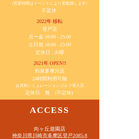
(営業時間はイベントにより変動致します)
不定休
2022年 移転
​登戸店
月〜金 18:00 - 25:00
土日祝 18:00 - 25:00
​定休日 : 火曜
2021年 OPEN!!
​和泉多摩川店
24時間利用可能
​会員制シミュレーションゴルフ導入店
定休日 無 (不定休)
ACCESS
​向ヶ丘遊園店
神奈川県川崎市多摩区​登戸2085-8